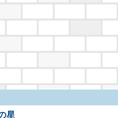
ion
の星