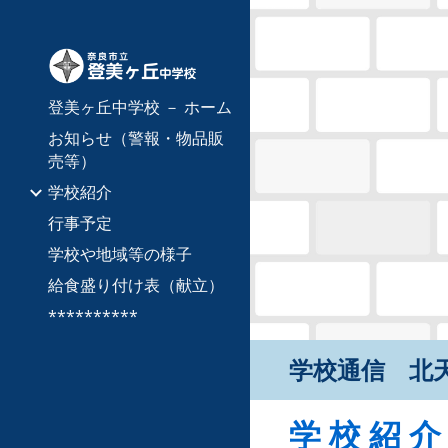
Sk
登美ヶ丘中学校 － ホーム
お知らせ（警報・物品販
売等）
学校紹介
行事予定
学校や地域等の様子
給食盛り付け表（献立）
**********
学校通信 北
学 校 紹 介